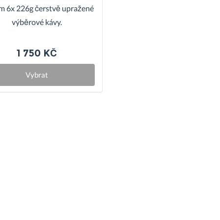
m 6x 226g čerstvě upražené
výběrové kávy.
1 750 KČ
Vybrat