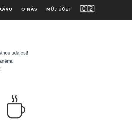
🇨🇿
KÁVU
O NÁS
MŮJ ÚČET
stnou událost!
vanému
í.