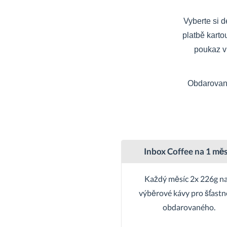
Vyberte si d
platbě kart
poukaz 
Obdarovaný
Inbox Coffee na 1 měs
Každý měsíc 2x 226g na
výběrové kávy pro šťast
obdarovaného.