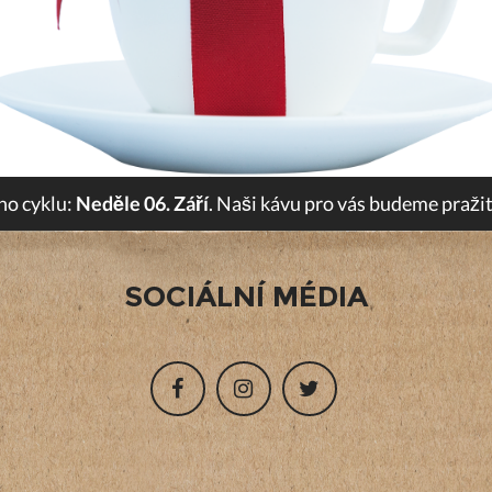
ho cyklu:
Neděle 06. Září
. Naši kávu pro vás budeme pražit 
SOCIÁLNÍ MÉDIA