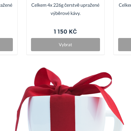
ražené
Celkem 4x 226g čerstvě upražené
Celke
výběrové kávy.
1 150 KČ
Vybrat