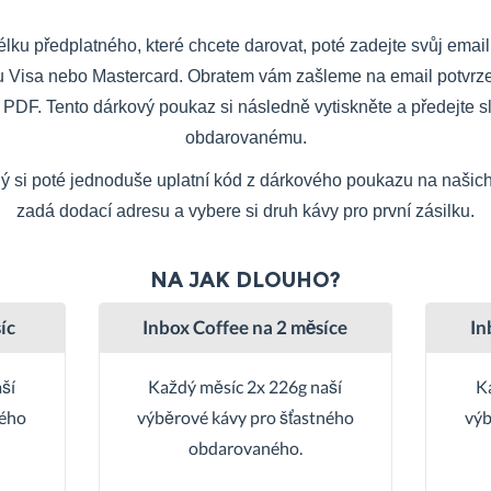
élku předplatného, které chcete darovat, poté zadejte svůj email
ou Visa nebo Mastercard. Obratem vám zašleme na email potvrze
v PDF.
Tento dárkový poukaz si následně vytiskněte a předejte 
obdarovanému.
 si poté jednoduše uplatní kód z dárkového poukazu na našich
zadá dodací adresu a vybere si druh kávy pro první zásilku.
NA JAK DLOUHO?
íc
Inbox Coffee na 2 měsíce
In
ší
Každý měsíc 2x 226g naší
K
ného
výběrové kávy pro šťastného
výb
obdarovaného.