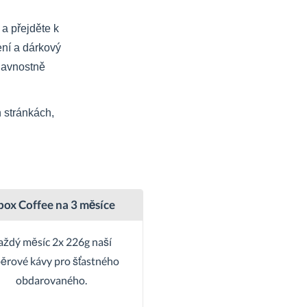
 a přejděte k
ní a dárkový
slavnostně
 stránkách,
box Coffee na 3 měsíce
aždý měsíc 2x 226g naší
ěrové kávy pro šťastného
obdarovaného.