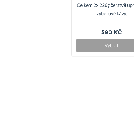
Celkem 2x 226g čerstvě up
výběrové kávy.
590 KČ
Vybrat