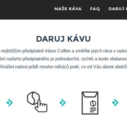
NAŠE KÁVA
FAQ
DARUJ 
DARUJ KÁVU
nejbližším předplatné Inbox Coffee a změňte jejich rána v rado
ání našeho předplatného je jednoduché, rychlé a bude obdaro
řinášet radost ještě mnoho měsíců poté, co od Vás dárek obdrž